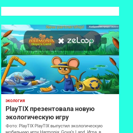
с
к
ЭКОЛОГИЯ
PlayTIX презентовала новую
экологическую игру
Фото: PlayTIX PlayTIX выпустил экологическую
мобильную игру Harmonia: Goya’s Land. Игра, в