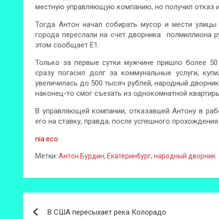
местную управляющую компанию, но получил отказ и
Тогда Антон начал собирать мусор и мести улицы
города переслали на счет дворника полмиллиона ру
этом сообщает Е1.
Только за первые сутки мужчине пришло более 50 
сразу погасил долг за коммунальные услуги, куп
увеличилась до 500 тысяч рублей, народный дворник
наконец-то смог съехать из однокомнатной квартиры
В управляющей компании, отказавшей Антону в рабо
его на ставку, правда, после успешного прохождени
nia.eco
Метки:
Антон Бурдин
,
Екатеринбург
,
народный дворник
Навигация
В США пересыхает река Колорадо