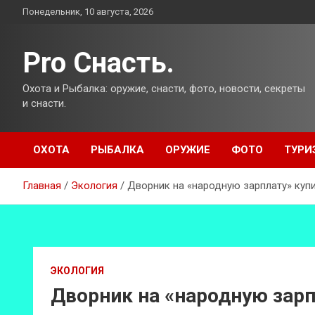
Перейти
Понедельник, 10 августа, 2026
к
содержимому
Pro Снасть.
Охота и Рыбалка: оружие, снасти, фото, новости, секреты
и снасти.
ОХОТА
РЫБАЛКА
ОРУЖИЕ
ФОТО
ТУРИ
Главная
Экология
Дворник на «народную зарплату» куп
ЭКОЛОГИЯ
Дворник на «народную зарп