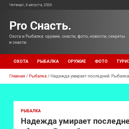
Перейти
Четверг, 6 августа, 2026
к
содержимому
Pro Снасть.
Охота и Рыбалка: оружие, снасти, фото, новости, секреты
и снасти.
ОХОТА
РЫБАЛКА
ОРУЖИЕ
ФОТО
ТУРИ
Главная
Рыбалка
Надежда умирает последней. Рыбалка 
РЫБАЛКА
Надежда умирает последне