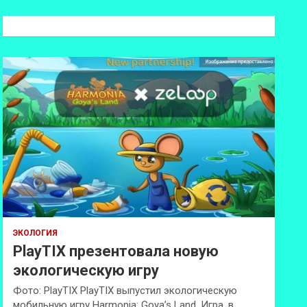
с
к
ЭКОЛОГИЯ
PlayTIX презентовала новую
экологическую игру
Фото: PlayTIX PlayTIX выпустил экологическую
мобильную игру Harmonia: Goya’s Land. Игра, в