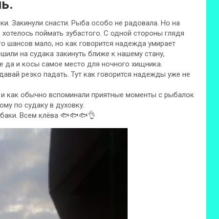
ь.
и. Закинули снасти. Рыба особо не радовала. Но на
ь хотелось поймать зубастого. С одной стороны глядя
о шансов мало, но как говорится надежда умирает
шили на судака закинуть ближе к нашему стану,
ще да и косы самое место для ночного хищника.
давай резко падать. Тут как говорится надежды уже не
ра и как обычно вспоминали приятные моменты с рыбалок
ому по судаку в духовку.
баки. Всем клёва 🐟🐟🐟👌