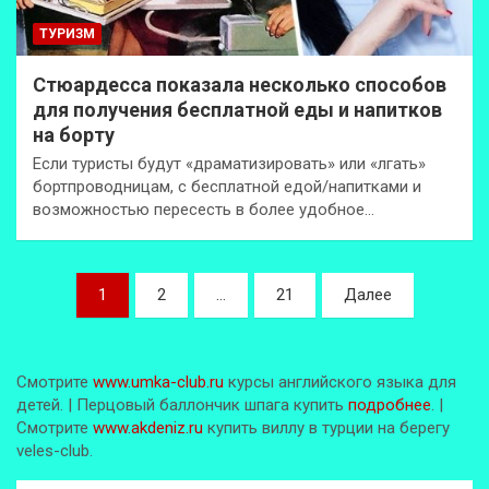
ТУРИЗМ
Стюардесса показала несколько способов
для получения бесплатной еды и напитков
на борту
Если туристы будут «драматизировать» или «лгать»
бортпроводницам, с бесплатной едой/напитками и
возможностью пересесть в более удобное…
Пагинация
1
2
…
21
Далее
записей
Смотрите
www.umka-club.ru
курсы английского языка для
детей. | Перцовый баллончик шпага купить
подробнее
. |
Смотрите
www.akdeniz.ru
купить виллу в турции на берегу
veles-club.