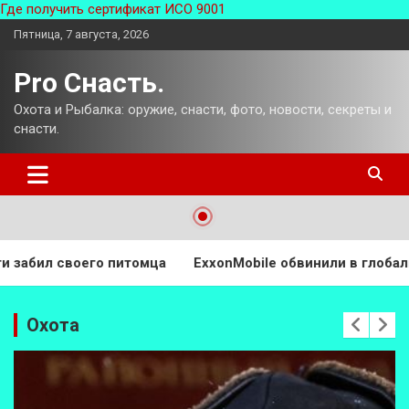
Где получить сертификат ИСО 9001
Перейти
Пятница, 7 августа, 2026
к
содержимому
Pro Снасть.
Охота и Рыбалка: оружие, снасти, фото, новости, секреты и
снасти.
xonMobilе обвинили в глобально кризисе пластикового заг
Охота