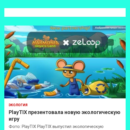
с
к
ЭКОЛОГИЯ
PlayTIX презентовала новую экологическую
игру
Фото: PlayTIX PlayTIX выпустил экологическую