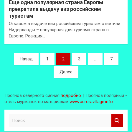
Еще одна популярная страна Европы
прекратила выдачу виз российским
туристам
Отказом в выдаче виз российским туристам ответили
Нидерланды – популярная для туризма страна в
Европе. Реакция…
Пагинация
Назад
1
2
3
…
7
записей
Далее
Прогноз северного сияния
подробно
. | Прогноз полярный -
отель мурманск по материалам
www.auroravillage.info
.
П
о
и