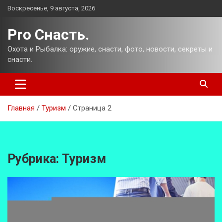
Перейти
Воскресенье, 9 августа, 2026
к
содержимому
Pro Снасть.
Охота и Рыбалка: оружие, снасти, фото, новости, секреты и
снасти.
Главная
Туризм
Страница 2
Рубрика:
Туризм