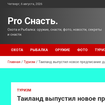
Перейти
Четверг, 6 августа, 2026
к
содержимому
Pro Снасть.
Охота и Рыбалка: оружие, снасти, фото, новости, секреты
и снасти.
ОХОТА
РЫБАЛКА
ОРУЖИЕ
ФОТО
ТУРИ
Главная
Туризм
Таиланд выпустил новое предписание д
ТУРИЗМ
Таиланд выпустил новое пр