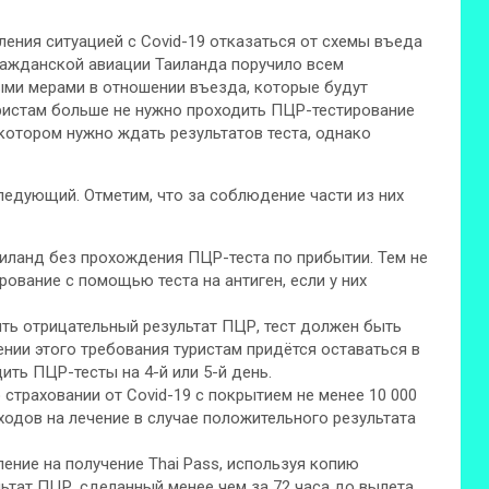
ления ситуацией с Covid-19 отказаться от схемы въеда
гражданской авиации Таиланда поручило всем
ыми мерами в отношении въезда,
которые будут
ристам больше не нужно проходить ПЦР-тестирование
 котором нужно ждать результатов теста, однако
ледующий. Отметим, что за соблюдение части из них
иланд без прохождения ПЦР-теста по прибытии. Тем не
ование с помощью теста на антиген, если у них
ь отрицательный результат ПЦР, тест должен быть
ении этого требования туристам придётся оставаться в
ть ПЦР-тесты на 4-й или 5-й день.
траховании от Covid-19 с покрытием не менее 10 000
одов на лечение в случае положительного результата
ние на получение Thai Pass, используя копию
ьтат ПЦР, сделанный менее чем за 72 часа до вылета.