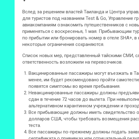
Вслед за решением властей Таиланда и Центра управ
для туристов под названием Test & Go, Управление 
авиакомпаниям ознакомить путешественников с нов
применяться с воскресенья, 1 мая. Прибывающим ту
по прибытии или бронировать номер в отеле SHA+, в
некоторые ограничения сохраняются.
Список новых мер, представленный тайскими СМИ, с
ответственность возложили на перевозчиков.
Вакцинированные пассажиры могут въезжать в Та
менее, им будет рекомендовано пройти самотестир
появятся симптомы во время пребывания.
Невакцинированные пассажиры должны предъявит
сдан в течение 72 часов до вылета. При невыполн
альтернативном карантинном учреждении и проходи
Все прибывающие должны иметь свидетельство о с
долларов США, чтобы требовать возмещения расх
теста.
Все пассажиры по-прежнему должны подать заявле
сертификата о прививках или отрицательный резул