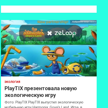
с
к
ЭКОЛОГИЯ
PlayTIX презентовала новую
экологическую игру
Фото: PlayTIX PlayTIX выпустил экологическую
мобильную игру Harmonia: Goya’s Land. Игра, в