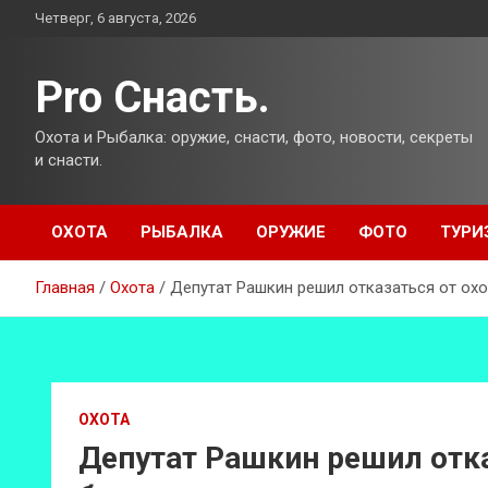
Перейти
Четверг, 6 августа, 2026
к
содержимому
Pro Снасть.
Охота и Рыбалка: оружие, снасти, фото, новости, секреты
и снасти.
ОХОТА
РЫБАЛКА
ОРУЖИЕ
ФОТО
ТУРИ
Главная
Охота
Депутат Рашкин решил отказаться от ох
ОХОТА
Депутат Рашкин решил отка