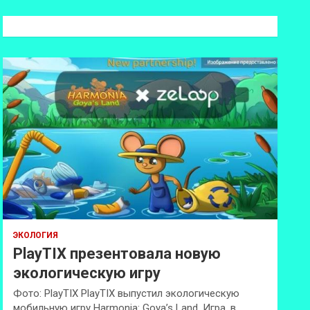
с
к
ЭКОЛОГИЯ
PlayTIX презентовала новую
экологическую игру
Фото: PlayTIX PlayTIX выпустил экологическую
мобильную игру Harmonia: Goya’s Land. Игра, в