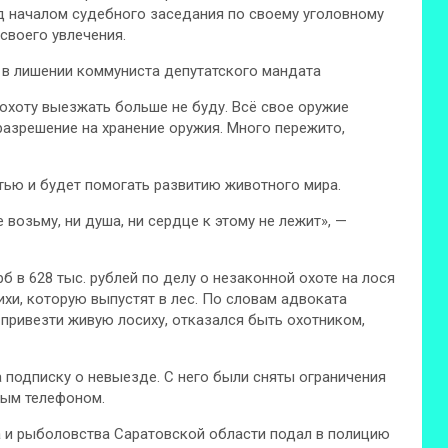
д началом судебного заседания по своему уголовному
 своего увлечения.
 в лишении коммуниста депутатского мандата
 охоту выезжать больше не буду. Всё свое оружие
разрешение на хранение оружия. Много пережито,
тью и будет помогать развитию животного мира.
е возьму, ни душа, ни сердце к этому не лежит», —
б в 628 тыс. рублей по делу о незаконной охоте на лося
ихи, которую выпустят в лес. По словам адвоката
привезти живую лосиху, отказался быть охотником,
 подписку о невыезде. С него были сняты ограничения
ным телефоном.
а и рыболовства Саратовской области подал в полицию