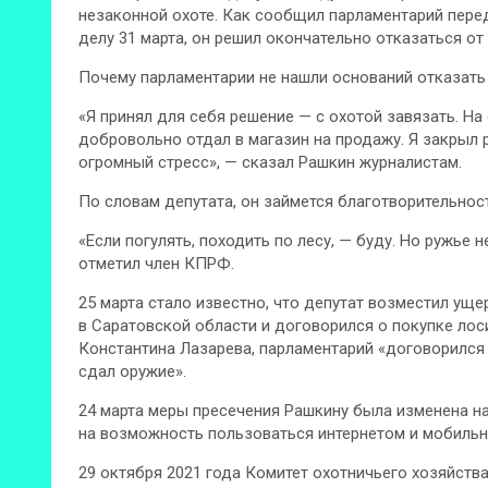
незаконной охоте. Как сообщил парламентарий пере
делу 31 марта, он решил окончательно отказаться от
Почему парламентарии не нашли оснований отказать
«Я принял для себя решение — с охотой завязать. На
добровольно отдал в магазин на продажу. Я закрыл 
огромный стресс», — сказал Рашкин журналистам.
По словам депутата, он займется благотворительнос
«Если погулять, походить по лесу, — буду. Но ружье н
отметил член КПРФ.
25 марта стало известно, что депутат возместил ущер
в Саратовской области и договорился о покупке лос
Константина Лазарева, парламентарий «договорился 
сдал оружие».
24 марта меры пресечения Рашкину была изменена на
на возможность пользоваться интернетом и мобиль
29 октября 2021 года Комитет охотничьего хозяйств