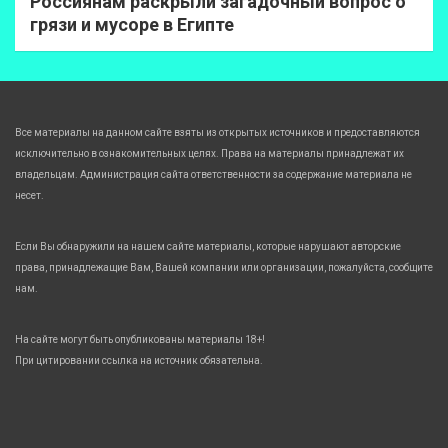
Россиянам раскрыли загадочный вопрос о
грязи и мусоре в Египте
Все материалы на данном сайте взяты из открытых источников и предоставляются
исключительно в ознакомительных целях. Права на материалы принадлежат их
владельцам. Администрация сайта ответственности за содержание материала не
несет.
Если Вы обнаружили на нашем сайте материалы, которые нарушают авторские
права, принадлежащие Вам, Вашей компании или организации, пожалуйста, сообщите
нам.
На сайте могут быть опубликованы материалы 18+!
При цитировании ссылка на источник обязательна.