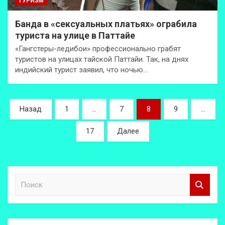
ТУРИЗМ
Банда в «сексуальных платьях» ограбила
туриста на улице в Паттайе
«Гангстеры-ледибои» профессионально грабят
туристов на улицах тайской Паттайи. Так, на днях
индийский турист заявил, что ночью…
Пагинация
Назад
1
…
7
8
9
…
записей
17
Далее
П
о
и
с
к