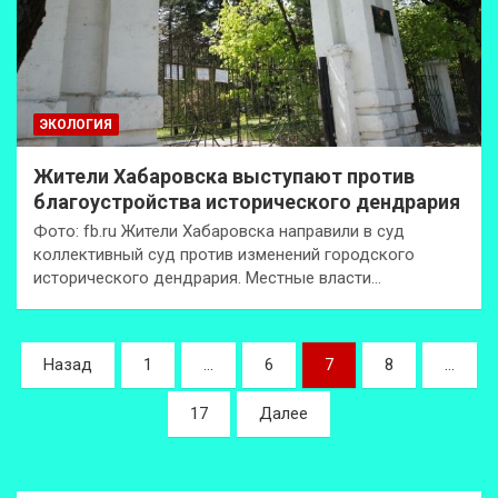
ЭКОЛОГИЯ
Жители Хабаровска выступают против
благоустройства исторического дендрария
Фото: fb.ru Жители Хабаровска направили в суд
коллективный суд против изменений городского
исторического дендрария. Местные власти…
Пагинация
Назад
1
…
6
7
8
…
записей
17
Далее