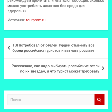
рекомендуем прочитать: «Гепатолог сообщил, сколько
можно употреблять алкоголя без вреда для
здоровья».
Источник:
tourprom.ru
Навигация
TUI потребовал от отелей Турции отменить все
по
брони российских туристов и выгнать россиян
записям
Рассказано, как надо выбирать российские отели
по их звёздам, и что турист может требовать
П
о
и