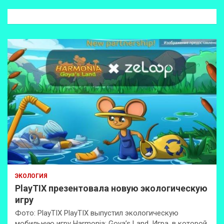
с
к
ЭКОЛОГИЯ
PlayTIX презентовала новую экологическую
игру
Фото: PlayTIX PlayTIX выпустил экологическую
мобильную игру Harmonia: Goya’s Land. Игра, в которой