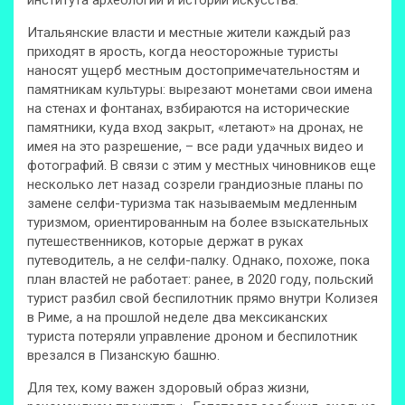
института археологии и истории искусства.
Итальянские власти и местные жители каждый раз
приходят в ярость, когда неосторожные туристы
наносят ущерб местным достопримечательностям и
памятникам культуры: вырезают монетами свои имена
на стенах и фонтанах, взбираются на исторические
памятники, куда вход закрыт, «летают» на дронах, не
имея на это разрешение, – все ради удачных видео и
фотографий. В связи с этим у местных чиновников еще
несколько лет назад созрели грандиозные планы по
замене селфи-туризма так называемым медленным
туризмом, ориентированным на более взыскательных
путешественников, которые держат в руках
путеводитель, а не селфи-палку. Однако, похоже, пока
план властей не работает: ранее, в 2020 году, польский
турист разбил свой беспилотник прямо внутри Колизея
в Риме, а на прошлой неделе два мексиканских
туриста потеряли управление дроном и беспилотник
врезался в Пизанскую башню.
Для тех, кому важен здоровый образ жизни,