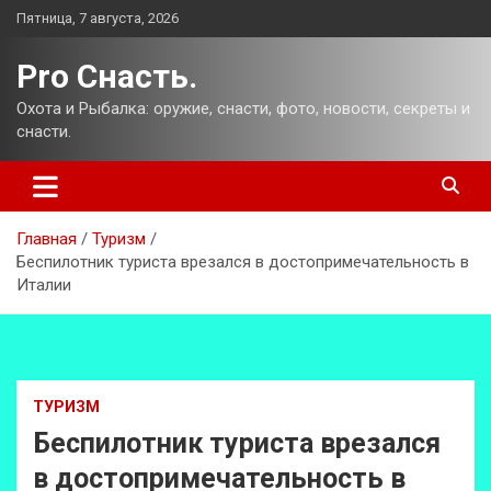
Перейти
Пятница, 7 августа, 2026
к
содержимому
Pro Снасть.
Охота и Рыбалка: оружие, снасти, фото, новости, секреты и
снасти.
Главная
Туризм
Беспилотник туриста врезался в достопримечательность в
Италии
ТУРИЗМ
Беспилотник туриста врезался
в достопримечательность в