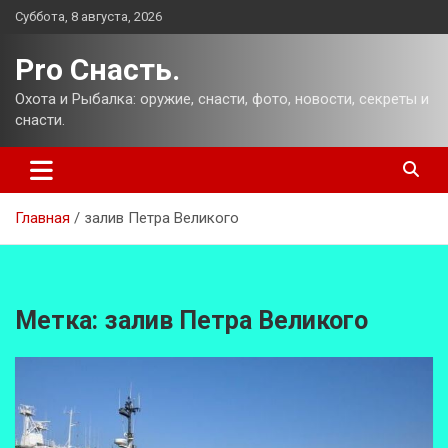
Перейти
Суббота, 8 августа, 2026
к
содержимому
Pro Снасть.
Охота и Рыбалка: оружие, снасти, фото, новости, секреты и
снасти.
Главная
залив Петра Великого
Метка:
залив Петра Великого