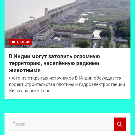
ЭКОЛОГИЯ
В Индии могут затопить огромную
территорию, населённую редкими
животными
Фото из открытых источников В Индии обсуждается
проект строительства плотины и гидроэлектростанции
Кишау на реке Тонс.…
П
о
и