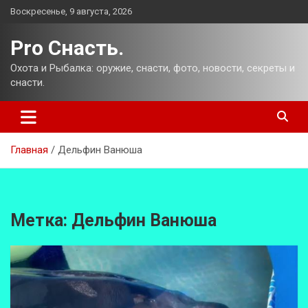
Перейти
Воскресенье, 9 августа, 2026
к
содержимому
Pro Снасть.
Охота и Рыбалка: оружие, снасти, фото, новости, секреты и
снасти.
Главная
Дельфин Ванюша
Метка:
Дельфин Ванюша