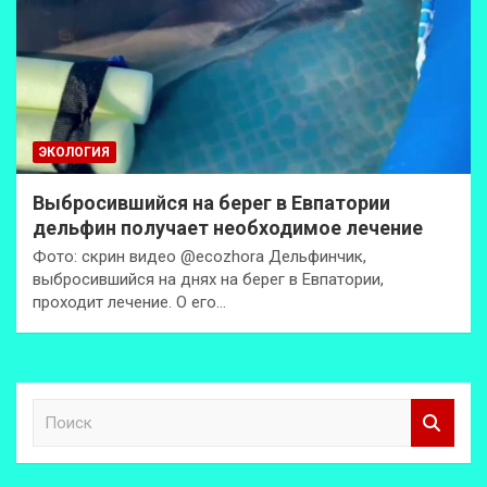
ЭКОЛОГИЯ
Выбросившийся на берег в Евпатории
дельфин получает необходимое лечение
Фото: скрин видео @ecozhora Дельфинчик,
выбросившийся на днях на берег в Евпатории,
проходит лечение. О его…
П
о
и
с