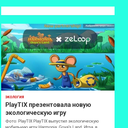
с
к
ЭКОЛОГИЯ
PlayTIX презентовала новую
экологическую игру
Фото: PlayTIX PlayTIX выпустил экологическую
мобильную игру Harmonia: Goya’s Land. Игра, в