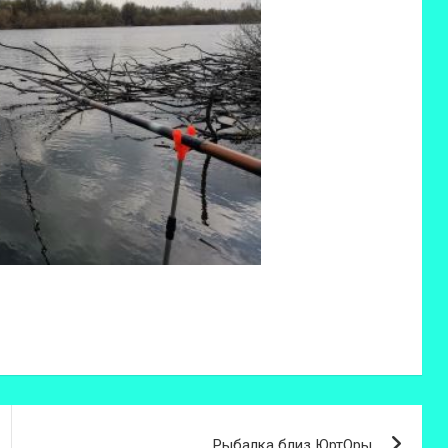
Рыбалка близ ЮртОры