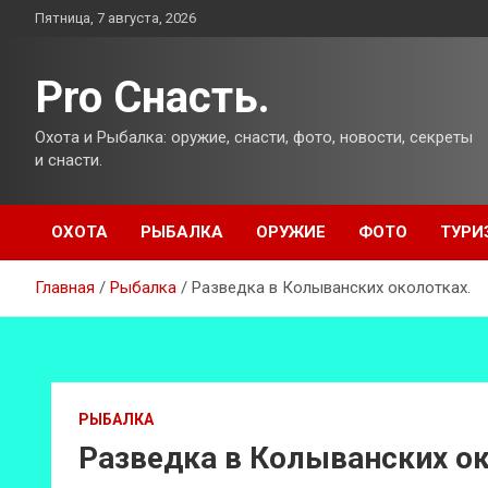
Перейти
Пятница, 7 августа, 2026
к
содержимому
Pro Снасть.
Охота и Рыбалка: оружие, снасти, фото, новости, секреты
и снасти.
ОХОТА
РЫБАЛКА
ОРУЖИЕ
ФОТО
ТУРИ
Главная
Рыбалка
Разведка в Колыванских околотках.
РЫБАЛКА
Разведка в Колыванских ок