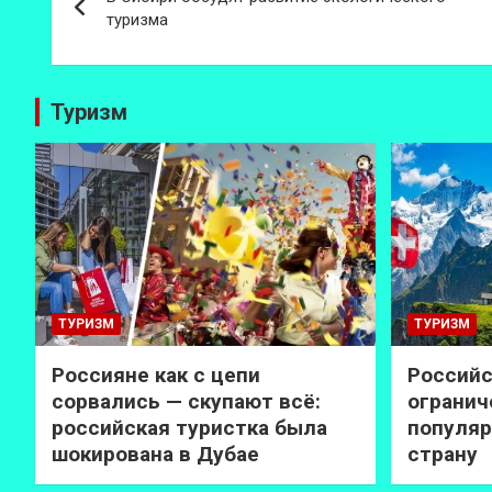
по
туризма
записям
Туризм
ТУРИЗМ
ТУРИЗМ
Россияне как с цепи
Российс
сорвались — скупают всё:
огранич
российская туристка была
популяр
шокирована в Дубае
страну