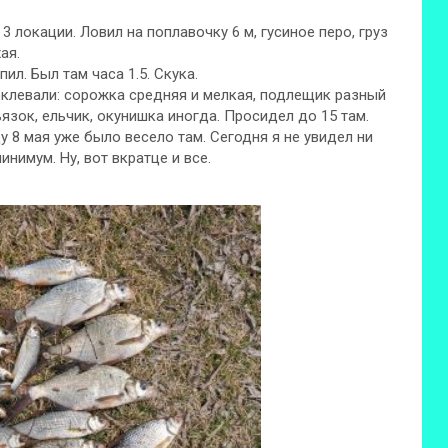
3 локации. Ловил на поплавочку 6 м, гусиное перо, груз
ая.
ил. Был там часа 1.5. Скука.
поклевали: сорожка средняя и мелкая, подлещик разный
дъязок, ельчик, окунишка иногда. Просидел до 15 там.
у 8 мая уже было весело там. Сегодня я не увидел ни
инимум. Ну, вот вкратце и все.