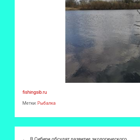
fishingsib.ru
Метки:
Рыбалка
Навигация
В Сибири обсудят развитие экологического