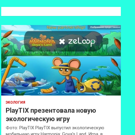
с
к
ЭКОЛОГИЯ
PlayTIX презентовала новую
экологическую игру
Фото: PlayTIX PlayTIX выпустил экологическую
мобильную игру Harmonia: Goya’s Land. Игра, в