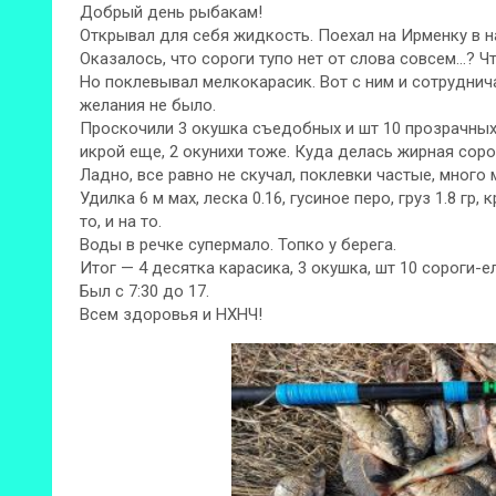
Добрый день рыбакам!
Открывал для себя жидкость. Поехал на Ирменку в н
Оказалось, что сороги тупо нет от слова совсем…? Ч
Но поклевывал мелкокарасик. Вот с ним и сотруднич
желания не было.
Проскочили 3 окушка съедобных и шт 10 прозрачных 
икрой еще, 2 окунихи тоже. Куда делась жирная сор
Ладно, все равно не скучал, поклевки частые, много 
Удилка 6 м мах, леска 0.16, гусиное перо, груз 1.8 гр
то, и на то.
Воды в речке супермало. Топко у берега.
Итог — 4 десятка карасика, 3 окушка, шт 10 сороги-
Был с 7:30 до 17.
Всем здоровья и НХНЧ!