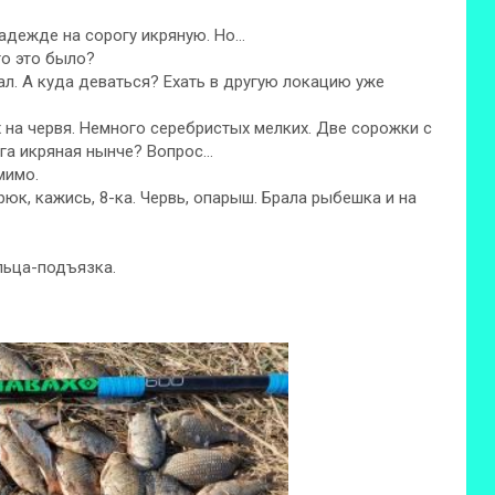
адежде на сорогу икряную. Но…
то это было?
ал. А куда деваться? Ехать в другую локацию уже
на червя. Немного серебристых мелких. Две сорожки с
ога икряная нынче? Вопрос…
мимо.
, крюк, кажись, 8-ка. Червь, опарыш. Брала рыбешка и на
ельца-подъязка.