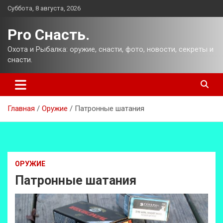
Перейти
Суббота, 8 августа, 2026
к
содержимому
Pro Снасть.
Охота и Рыбалка: оружие, снасти, фото, новости, секреты и
снасти.
Главная
Оружие
Патронные шатания
ОРУЖИЕ
Патронные шатания