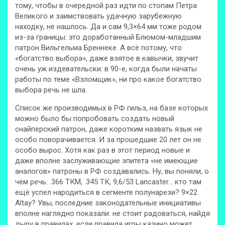
тому, чтобы в очередной раз идти по стопам Петра
Великого и заимствовать удачную зарубежную
находку, не нашлось. Да и сам 9,3×64 мм тоже родом
из-за границы: это доработанный Блюмом-младшим
патрон Вильгельма Бреннеке. А всё потому, что
«богатство выбора», даже взятое в кавычки, звучит
очень уж издевательски: в 90-е, когда были начаты
работы по теме «Взломщик», ни про какое богатство
выбора речь не шла.
Список же производимых в РФ гильз, на базе которых
можно было бы попробовать создать новый
снайперский патрон, даже коротким назвать язык не
особо поворачивается. И за прошедшие 20 лет он не
особо вырос. Хотя как раз в этот период новые и
даже вполне заслуживающие эпитета «не имеющие
аналогов» патроны в РФ создавались. Ну, вы поняли, о
чём речь: .366 ТКМ, .345 ТК, 9,6/53 Lancaster… кто там
ещё успел народиться в сегменте полунарези? 9×22
Altay? Увы, последние законодательные инициативы
вполне наглядно показали: не стоит радоваться, найдя
дыру в правилах, если правила игры казино может