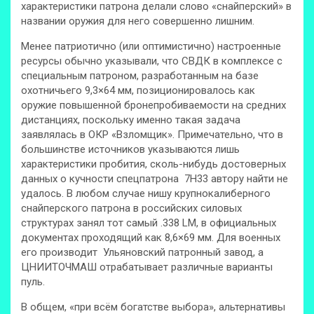
характеристики патрона делали слово «снайперский» в
названии оружия для него совершенно лишним.
Менее патриотично (или оптимистично) настроенные
ресурсы обычно указывали, что СВДК в комплексе с
специальным патроном, разработанным на базе
охотничьего 9,3×64 мм, позиционировалось как
оружие повышенной бронепробиваемости на средних
дистанциях, поскольку именно такая задача
заявлялась в ОКР «Взломщик». Примечательно, что в
большинстве источников указываются лишь
характеристики пробития, сколь-нибудь достоверных
данных о кучности спецпатрона 7Н33 автору найти не
удалось. В любом случае нишу крупнокалиберного
снайперского патрона в российских силовых
структурах занял тот самый .338 LM, в официальных
документах проходящий как 8,6×69 мм. Для военных
его производит Ульяновский патронный завод, а
ЦНИИТОЧМАШ отрабатывает различные варианты
пуль.
В общем, «при всём богатстве выбора», альтернативы