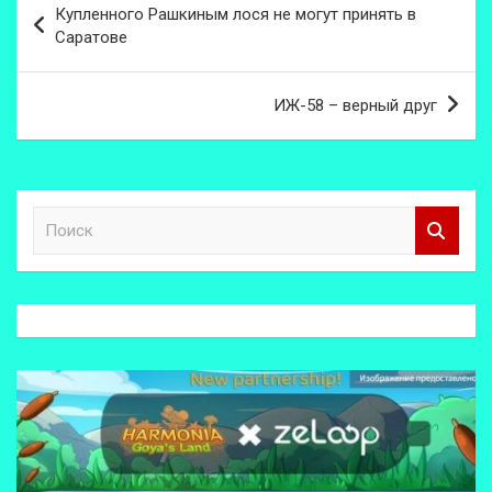
Купленного Рашкиным лося не могут принять в
по
Саратове
записям
ИЖ-58 – верный друг
П
о
и
с
к