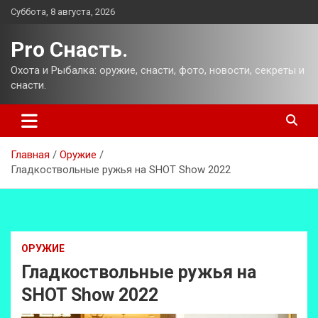
Перейти
Суббота, 8 августа, 2026
к
содержимому
Pro Снасть.
Охота и Рыбалка: оружие, снасти, фото, новости, секреты и
снасти.
Главная
Оружие
Гладкоствольные ружья на SHOT Show 2022
ОРУЖИЕ
Гладкоствольные ружья на
SHOT Show 2022