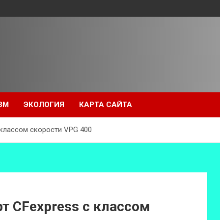
ЗМ
ЭКОЛОГИЯ
КАРТА САЙТА
 классом скорости VPG 400
рт CFexpress с классом