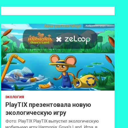
с
к
ЭКОЛОГИЯ
PlayTIX презентовала новую
экологическую игру
Фото: PlayTIX PlayTIX выпустил экологическую
мобильную игру Harmonia: Goya’s Land. Игра, в