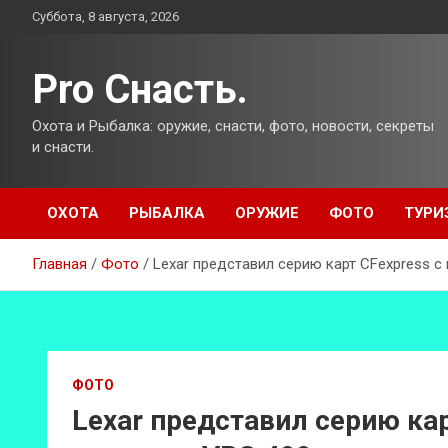
Перейти
Суббота, 8 августа, 2026
к
содержимому
Pro Снасть.
Охота и Рыбалка: оружие, снасти, фото, новости, секреты
и снасти.
ОХОТА
РЫБАЛКА
ОРУЖИЕ
ФОТО
ТУРИ
Главная
Фото
Lexar представил серию карт CFexpress с
ФОТО
Lexar представил серию ка