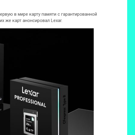
ервую в мире карту памяти с гарантированной
х же карт анонсировал Lexar.