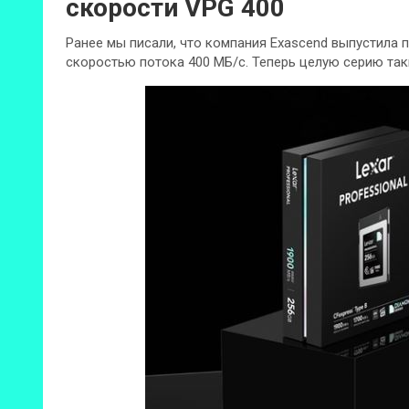
скорости VPG 400
Ранее мы писали, что компания Exascend выпустила п
скоростью потока 400 МБ/с. Теперь целую серию таки