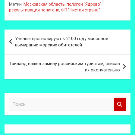
Метки:
Московская область
,
полигон "Ядрово"
,
рекультивация полигона
,
ФП "Чистая страна"
Навигация
Ученые прогнозируют к 2100 году массовое
по
вымирание морских обитателей
записям
Таиланд нашел замену российским туристам, списав
их окончательно
П
о
и
с
к