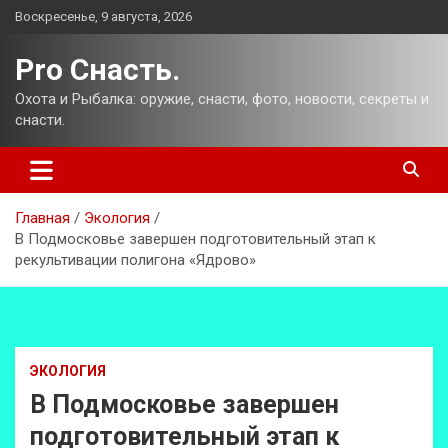
Перейти
Воскресенье, 9 августа, 2026
к
содержимому
Pro Снасть.
Охота и Рыбалка: оружие, снасти, фото, новости, секреты и
снасти.
Главная
Экология
В Подмосковье завершен подготовительный этап к
рекультивации полигона «Ядрово»
ЭКОЛОГИЯ
В Подмосковье завершен
подготовительный этап к