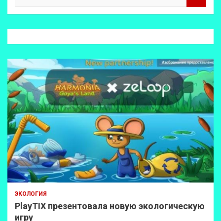
о
и
с
к
ЭКОЛОГИЯ
PlayTIX презентовала новую экологическую
игру