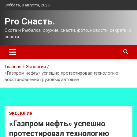
Перейти
Суббота, 8 августа, 2026
к
содержимому
Pro Снасть.
Охота и Рыбалка: оружие, снасти, фото, новости, секреты и
снасти.
Главная
Экология
«Газпром нефть» успешно протестировал технологию
восстановления грузовых автошин
ЭКОЛОГИЯ
«Газпром нефть» успешно
протестировал технологию