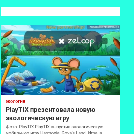
с
к
ЭКОЛОГИЯ
PlayTIX презентовала новую
экологическую игру
Фото: PlayTIX PlayTIX выпустил экологическую
мобильную игру Harmonia: Goya’s Land. Игра, в