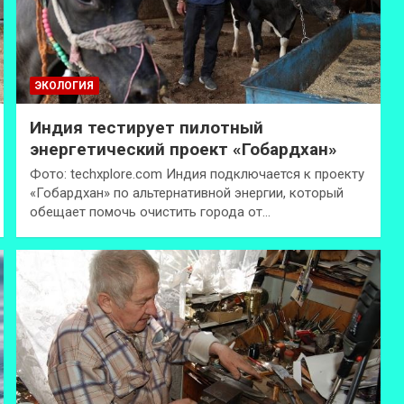
ЭКОЛОГИЯ
Индия тестирует пилотный
энергетический проект «Гобардхан»
Фото: techxplore.com Индия подключается к проекту
«Гобардхан» по альтернативной энергии, который
обещает помочь очистить города от…