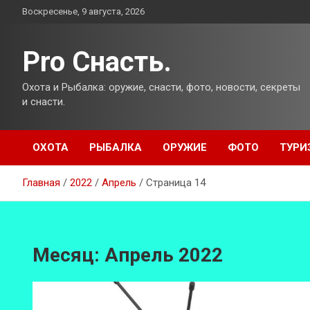
Перейти
Воскресенье, 9 августа, 2026
к
содержимому
Pro Снасть.
Охота и Рыбалка: оружие, снасти, фото, новости, секреты
и снасти.
ОХОТА
РЫБАЛКА
ОРУЖИЕ
ФОТО
ТУРИ
Главная
2022
Апрель
Страница 14
Месяц:
Апрель 2022