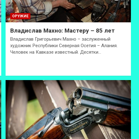
ОРУЖИЕ
Владислав Махно: Мастеру – 85 лет
Владислав Григорьевич Махно – заслуженный
художник Республики Северная Осетия – Алания.
Человек на Кавказе известный. Десятки…