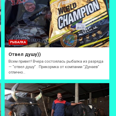
РЫБАЛКА
Отвел душу))
Всем привет! Вчера состоялась рыбалка из разряда
— "отвел душу" . Прикормка от компании "Дунаев"
отлично…