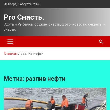
Перейти
Четверг, 6 августа, 2026
к
содержимому
Pro Снасть.
Охота и Рыбалка: оружие, снасти, фото, новости, секреты и
снасти.
Главная
разлив нефти
Метка:
разлив нефти