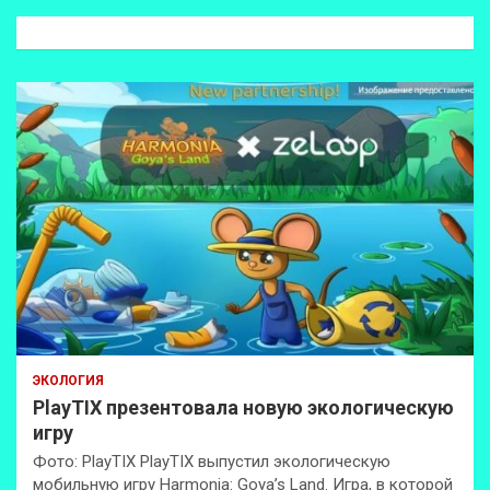
к
ЭКОЛОГИЯ
PlayTIX презентовала новую экологическую
игру
Фото: PlayTIX PlayTIX выпустил экологическую
мобильную игру Harmonia: Goya’s Land. Игра, в которой