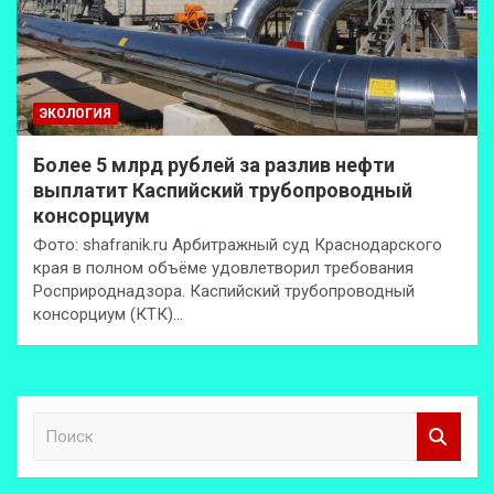
ЭКОЛОГИЯ
Более 5 млрд рублей за разлив нефти
выплатит Каспийский трубопроводный
консорциум
Фото: shafranik.ru Арбитражный суд Краснодарского
края в полном объёме удовлетворил требования
Росприроднадзора. Каспийский трубопроводный
консорциум (КТК)…
П
о
и
с