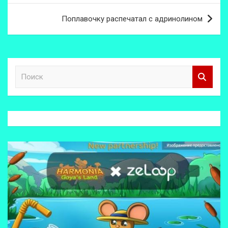
записям
Поплавочку распечатал с адринолином
П
о
и
с
к