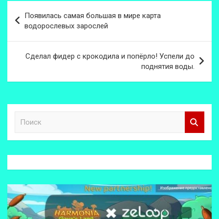
Навигация
Появилась самая большая в мире карта
по
водорослевых зарослей
записям
Сделал фидер с крокодила и попёрло! Успели до
поднятия воды.
П
о
и
с
к