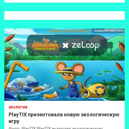
и
с
к
ЭКОЛОГИЯ
PlayTIX презентовала новую экологическую
игру
Фото: PlayTIX PlayTIX выпустил экологическую