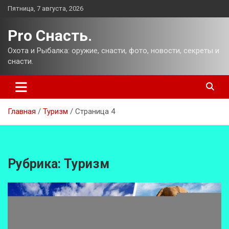
Перейти
Пятница, 7 августа, 2026
к
содержимому
Pro Снасть.
Охота и Рыбалка: оружие, снасти, фото, новости, секреты и
снасти.
Главная
Туризм
Страница 4
Рубрика:
Туризм