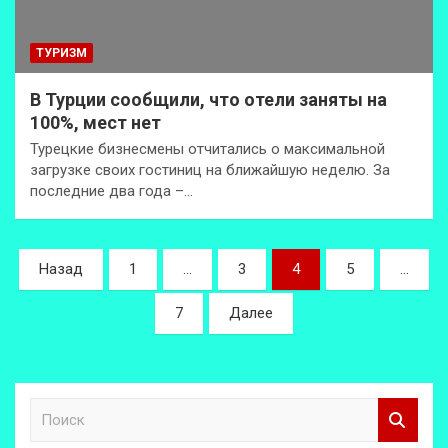
ТУРИЗМ
В Турции сообщили, что отели заняты на
100%, мест нет
Турецкие бизнесмены отчитались о максимальной
загрузке своих гостиниц на ближайшую неделю. За
последние два года –…
Пагинация
Назад
1
…
3
4
5
…
записей
7
Далее
П
о