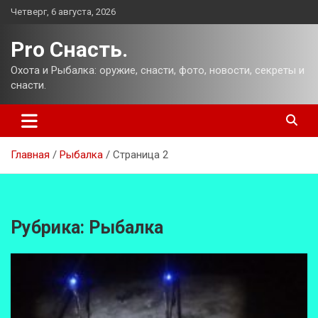
Перейти
Четверг, 6 августа, 2026
к
содержимому
Pro Снасть.
Охота и Рыбалка: оружие, снасти, фото, новости, секреты и
снасти.
Главная
Рыбалка
Страница 2
Рубрика:
Рыбалка