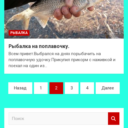
РЫБАЛКА
Рыбалка на поплавочку.
Всем привет.Выбрался на днях порыбачить на
поплавочную удочку.Прикупил прикорм с наживкой и
поехал на один из…
Пагинация
Назад
1
2
3
4
Далее
записей
П
о
и