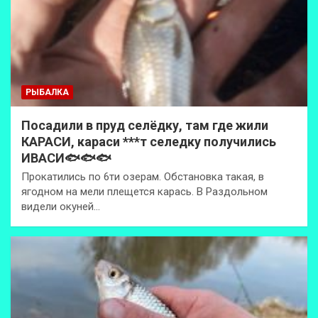
РЫБАЛКА
Посадили в пруд селёдку, там где жили
КАРАСИ, караси ***т селедку получились
ИВАСИ🐟🐟🐟
Прокатились по 6ти озерам. Обстановка такая, в
ягодном на мели плещется карась. В Раздольном
видели окуней…