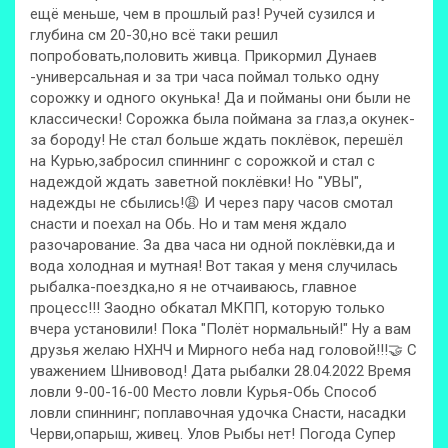
ещё меньше, чем в прошлый раз! Ручей сузился и
глубина см 20-30,но всё таки решил
попробовать,половить живца. Прикормил Дунаев
-универсальная и за три часа поймал только одну
сорожку и одного окунька! Да и пойманы они были не
классически! Сорожка была поймана за глаз,а окунек-
за бороду! Не стал больше ждать поклёвок, перешёл
на Курью,забросил спиннинг с сорожкой и стал с
надеждой ждать заветной поклёвки! Но "УВЫ",
надежды не сбылись!😩 И через пару часов смотал
снасти и поехал на Обь. Но и там меня ждало
разочарование. За два часа ни одной поклёвки,да и
вода холодная и мутная! Вот такая у меня случилась
рыбалка-поездка,но я не отчаиваюсь, главное
процесс!!! Заодно обкатал МКПП, которую только
вчера установили! Пока "Полёт нормальный!" Ну а вам
друзья желаю НХНЧ и Мирного неба над головой!!!🤝 С
уважением Шнивовод! Дата рыбалки 28.04.2022 Время
ловли 9-00-16-00 Место ловли Курья-Обь Способ
ловли спиннинг; поплавочная удочка Снасти, насадки
Черви,опарыш, живец. Улов Рыбы нет! Погода Супер