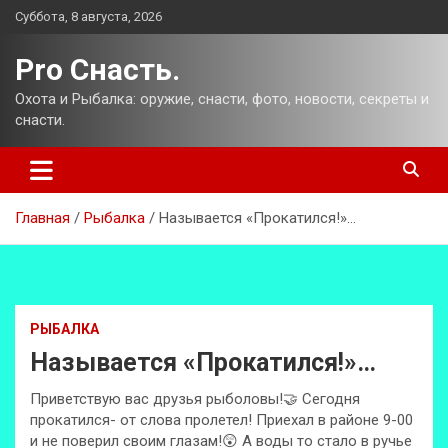
Перейти
Суббота, 8 августа, 2026
к
содержимому
Pro Снасть.
Охота и Рыбалка: оружие, снасти, фото, новости, секреты и
снасти.
Главная
Рыбалка
Называется «Прокатился!»…
РЫБАЛКА
Называется «Прокатился!»…
Приветствую вас друзья рыболовы!🤝 Сегодня
прокатился- от слова пролетел! Приехал в районе 9-00
и не поверил своим глазам!😲 А воды то стало в ручье