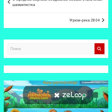
по
шахматистка
записям
Угрюм-река 28.04
П
о
и
с
к