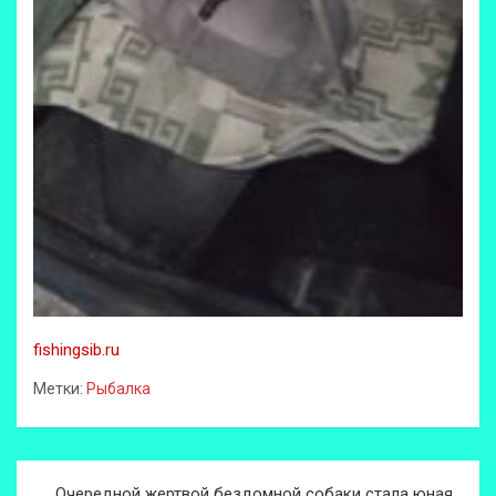
fishingsib.ru
Метки:
Рыбалка
Навигация
Очередной жертвой бездомной собаки стала юная