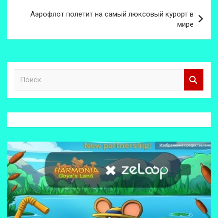
Аэрофлот полетит на самый люксовый курорт в
мире
П
о
и
с
к