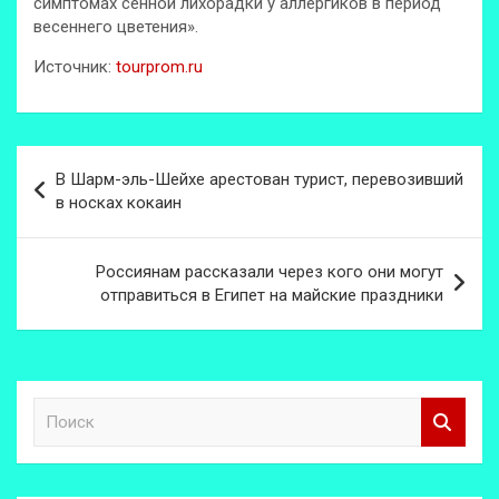
симптомах сенной лихорадки у аллергиков в период
весеннего цветения».
Источник:
tourprom.ru
Навигация
В Шарм-эль-Шейхе арестован турист, перевозивший
по
в носках кокаин
записям
Россиянам рассказали через кого они могут
отправиться в Египет на майские праздники
П
о
и
с