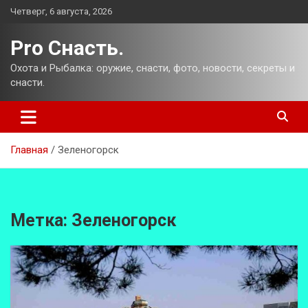
Перейти
Четверг, 6 августа, 2026
к
содержимому
Pro Снасть.
Охота и Рыбалка: оружие, снасти, фото, новости, секреты и
снасти.
Главная
Зеленогорск
Метка:
Зеленогорск