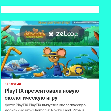
с
к
ЭКОЛОГИЯ
PlayTIX презентовала новую
экологическую игру
Фото: PlayTIX PlayTIX выпустил экологическую
мобильную игру Harmonia: Goya’s Land. Игра, в