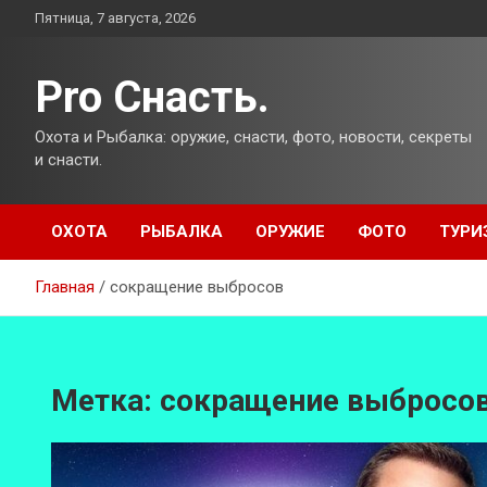
Перейти
Пятница, 7 августа, 2026
к
содержимому
Pro Снасть.
Охота и Рыбалка: оружие, снасти, фото, новости, секреты
и снасти.
ОХОТА
РЫБАЛКА
ОРУЖИЕ
ФОТО
ТУРИ
Главная
сокращение выбросов
Метка:
сокращение выбросо