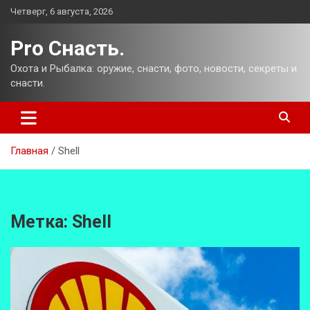
Перейти
Четверг, 6 августа, 2026
к
содержимому
Pro Снасть.
Охота и Рыбалка: оружие, снасти, фото, новости, секреты и
снасти.
Главная
Shell
Метка:
Shell