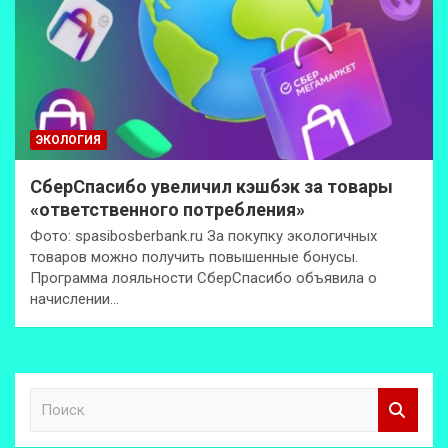
ЭКОЛОГИЯ
СберСпасибо увеличил кэшбэк за товары
«ответственного потребления»
Фото: spasibosberbank.ru За покупку экологичных
товаров можно получить повышенные бонусы.
Программа лояльности СберСпасибо объявила о
начислении…
П
о
и