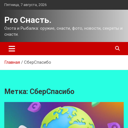
Перейти
Пятница, 7 августа, 2026
к
содержимому
Pro Снасть.
Охота и Рыбалка: оружие, снасти, фото, новости, секреты и
снасти.
Главная
СберСпасибо
Метка:
СберСпасибо