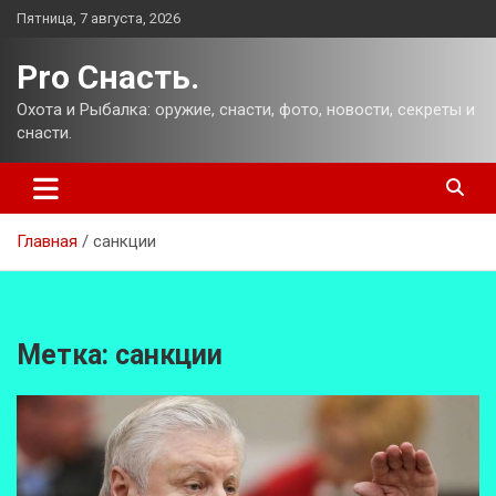
Перейти
Пятница, 7 августа, 2026
к
содержимому
Pro Снасть.
Охота и Рыбалка: оружие, снасти, фото, новости, секреты и
снасти.
Главная
санкции
Метка:
санкции