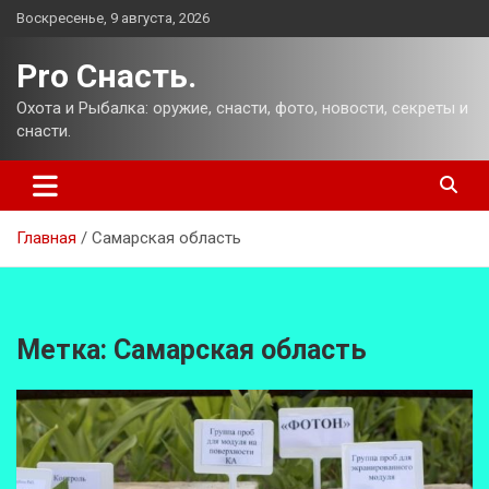
Перейти
Воскресенье, 9 августа, 2026
к
содержимому
Pro Снасть.
Охота и Рыбалка: оружие, снасти, фото, новости, секреты и
снасти.
Главная
Самарская область
Метка:
Самарская область