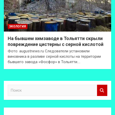
ЭКОЛОГИЯ
На бывшем химзаводе в Тольятти скрыли
повреждение цистерны с серной кислотой
Фото: augustnews.ru Следователи установили
виновника в разливе серной кислоты на территории
бывшего завода «Фосфор» в Тольятти.…
П
о
и
с
к