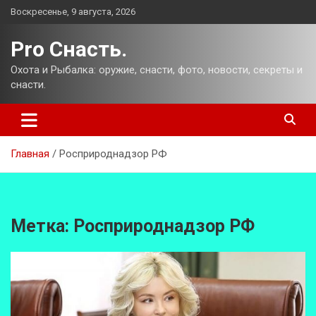
Перейти
Воскресенье, 9 августа, 2026
к
содержимому
Pro Снасть.
Охота и Рыбалка: оружие, снасти, фото, новости, секреты и
снасти.
Главная
Росприроднадзор РФ
Метка:
Росприроднадзор РФ