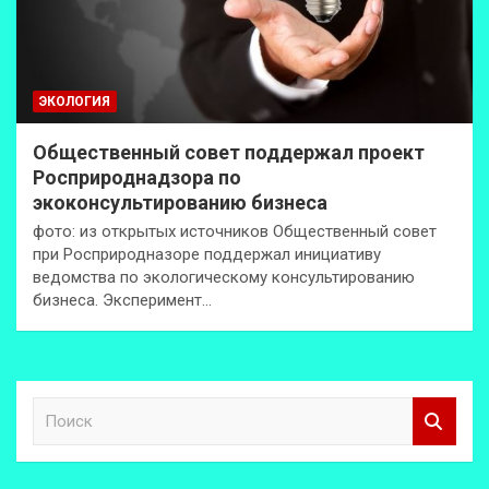
ЭКОЛОГИЯ
Общественный совет поддержал проект
Росприроднадзора по
экоконсультированию бизнеса
фото: из открытых источников Общественный совет
при Росприродназоре поддержал инициативу
ведомства по экологическому консультированию
бизнеса. Эксперимент…
П
о
и
с