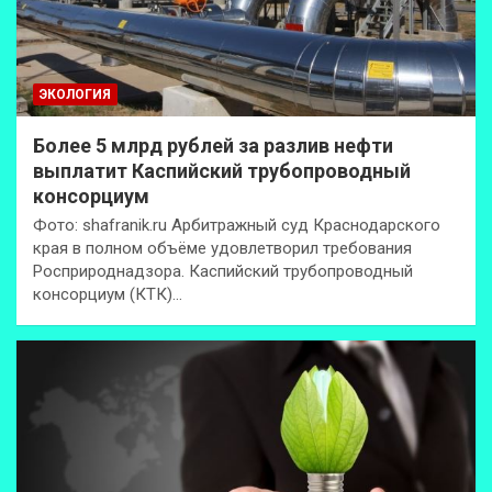
ЭКОЛОГИЯ
Более 5 млрд рублей за разлив нефти
выплатит Каспийский трубопроводный
консорциум
Фото: shafranik.ru Арбитражный суд Краснодарского
края в полном объёме удовлетворил требования
Росприроднадзора. Каспийский трубопроводный
консорциум (КТК)…