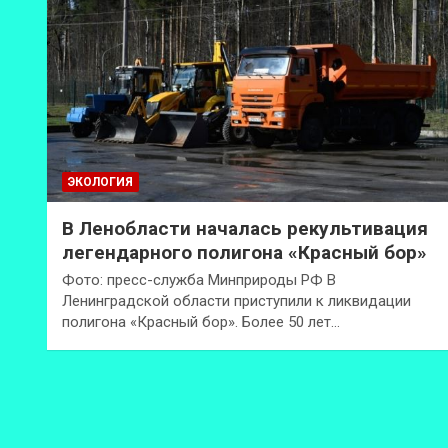
ЭКОЛОГИЯ
В Ленобласти началась рекультивация
легендарного полигона «Красный бор»
Фото: пресс-служба Минприроды РФ В
Ленинградской области приступили к ликвидации
полигона «Красный бор». Более 50 лет…