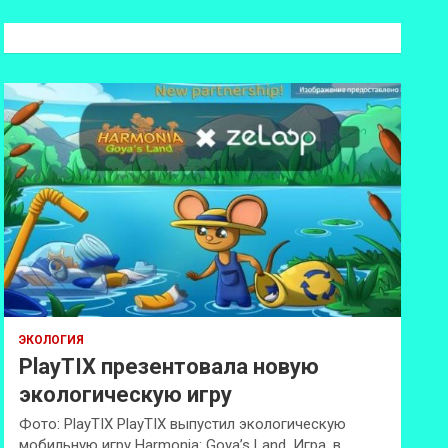
с
к
ЭКОЛОГИЯ
PlayTIX презентовала новую
экологическую игру
Фото: PlayTIX PlayTIX выпустил экологическую
мобильную игру Harmonia: Goya’s Land. Игра, в