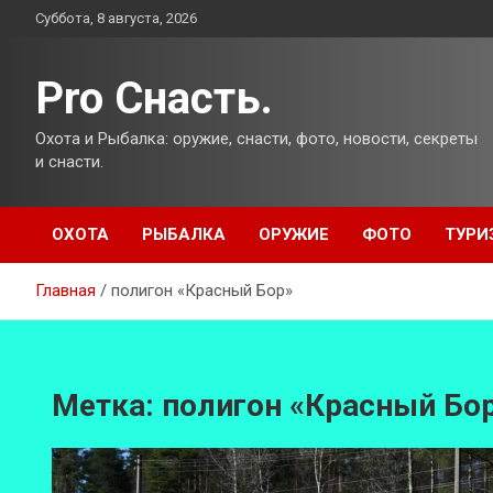
Перейти
Суббота, 8 августа, 2026
к
содержимому
Pro Снасть.
Охота и Рыбалка: оружие, снасти, фото, новости, секреты
и снасти.
ОХОТА
РЫБАЛКА
ОРУЖИЕ
ФОТО
ТУРИ
Главная
полигон «Красный Бор»
Метка:
полигон «Красный Бо