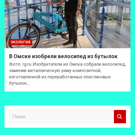
ЭКОЛОГИЯ
В Омске изобрели велосипед из бутылок
Фото: rg.ru Изобретатели из Омска собрали велосипед,
заменив металлическую раму композитной,
изготовленной из переработанных пластиковых
бутылок.…
П
о
и
с