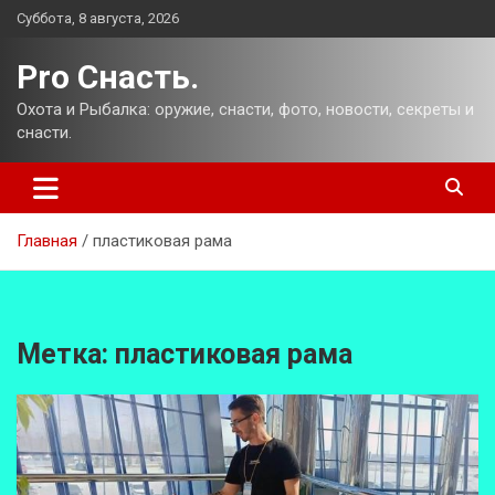
Перейти
Суббота, 8 августа, 2026
к
содержимому
Pro Снасть.
Охота и Рыбалка: оружие, снасти, фото, новости, секреты и
снасти.
Главная
пластиковая рама
Метка:
пластиковая рама