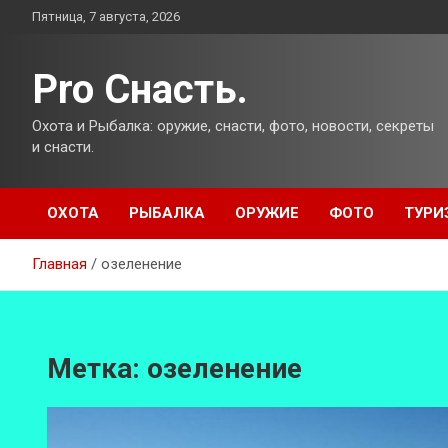
Перейти
Пятница, 7 августа, 2026
к
содержимому
Pro Снасть.
Охота и Рыбалка: оружие, снасти, фото, новости, секреты
и снасти.
ОХОТА
РЫБАЛКА
ОРУЖИЕ
ФОТО
ТУРИ
Главная
озеленение
Метка:
озеленение