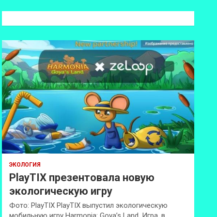
с
к
ЭКОЛОГИЯ
PlayTIX презентовала новую
экологическую игру
Фото: PlayTIX PlayTIX выпустил экологическую
мобильную игру Harmonia: Goya’s Land. Игра, в