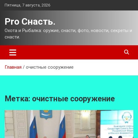
Перейти
Пятница, 7 августа, 2026
к
содержимому
Pro Снасть.
Охота и Рыбалка: оружие, снасти, фото, новости, секреты и
снасти.
Главная
очистные сооружение
Метка:
очистные сооружение