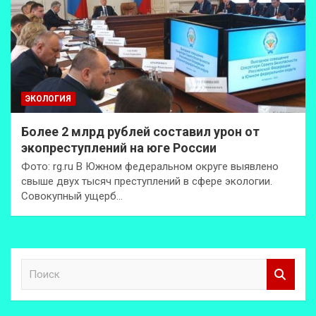
ЭКОЛОГИЯ
Более 2 млрд рублей составил урон от
экопреступлений на юге России
Фото: rg.ru В Южном федеральном округе выявлено
свыше двух тысяч преступлений в сфере экологии.
Совокупный ущерб…
П
о
и
с