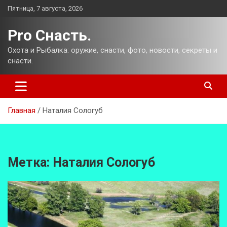
Перейти
Пятница, 7 августа, 2026
к
содержимому
Pro Снасть.
Охота и Рыбалка: оружие, снасти, фото, новости, секреты и
снасти.
Главная
Наталия Сологуб
Метка:
Наталия Сологуб