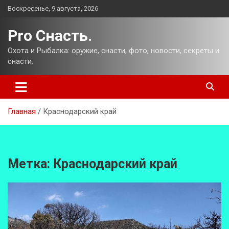
Перейти
Воскресенье, 9 августа, 2026
к
содержимому
Pro Снасть.
Охота и Рыбалка: оружие, снасти, фото, новости, секреты и
снасти.
Главная
Краснодарский край
Метка:
Краснодарский край