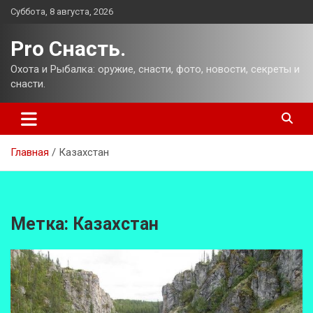
Перейти
Суббота, 8 августа, 2026
к
содержимому
Pro Снасть.
Охота и Рыбалка: оружие, снасти, фото, новости, секреты и
снасти.
Главная
Казахстан
Метка:
Казахстан