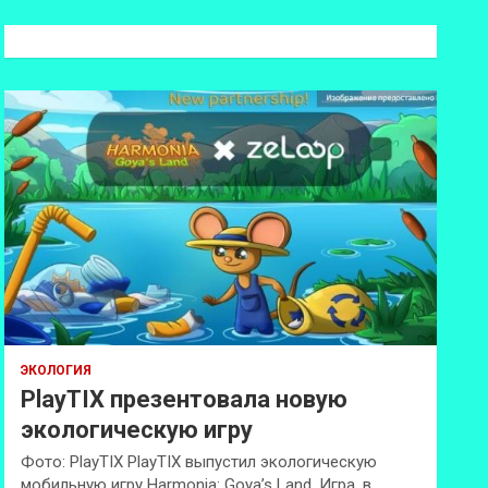
с
к
ЭКОЛОГИЯ
PlayTIX презентовала новую
экологическую игру
Фото: PlayTIX PlayTIX выпустил экологическую
мобильную игру Harmonia: Goya’s Land. Игра, в