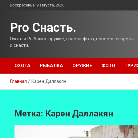
Перейти
Воскресенье, 9 августа, 2026
к
содержимому
Pro Снасть.
Охота и Рыбалка: оружие, снасти, фото, новости, секреты
и снасти.
ОХОТА
РЫБАЛКА
ОРУЖИЕ
ФОТО
ТУРИ
Главная
Карен Даллакян
Метка:
Карен Даллакян