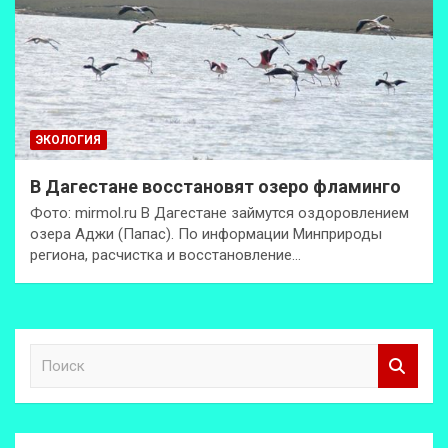
ЭКОЛОГИЯ
В Дагестане восстановят озеро фламинго
Фото: mirmol.ru В Дагестане займутся оздоровлением
озера Аджи (Папас). По информации Минприроды
региона, расчистка и восстановление…
П
о
и
с
к