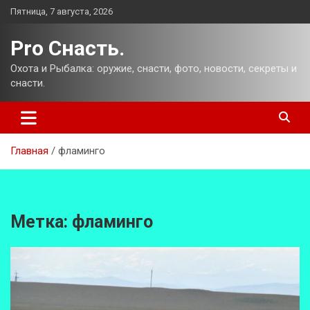
Перейти
Пятница, 7 августа, 2026
к
содержимому
Pro Снасть.
Охота и Рыбалка: оружие, снасти, фото, новости, секреты и
снасти.
Главная
фламинго
Метка:
фламинго