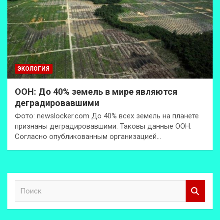
ЭКОЛОГИЯ
ООН: До 40% земель в мире являются
деградировавшими
Фото: newslocker.com До 40% всех земель на планете
признаны деградировавшими. Таковы данные ООН.
Согласно опубликованным организацией…
П
о
и
с