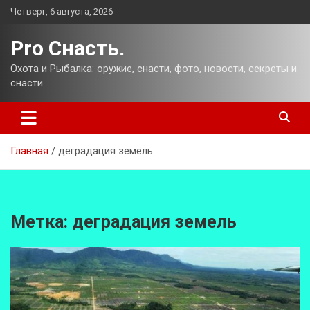
Перейти
Четверг, 6 августа, 2026
к
содержимому
Pro Снасть.
Охота и Рыбалка: оружие, снасти, фото, новости, секреты и
снасти.
Главная
деградация земель
Метка:
деградация земель