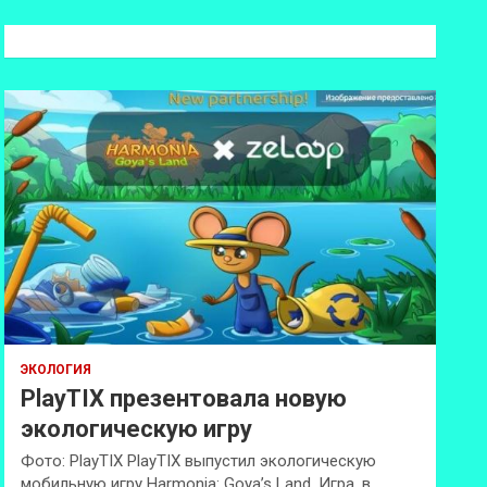
с
к
ЭКОЛОГИЯ
PlayTIX презентовала новую
экологическую игру
Фото: PlayTIX PlayTIX выпустил экологическую
мобильную игру Harmonia: Goya’s Land. Игра, в