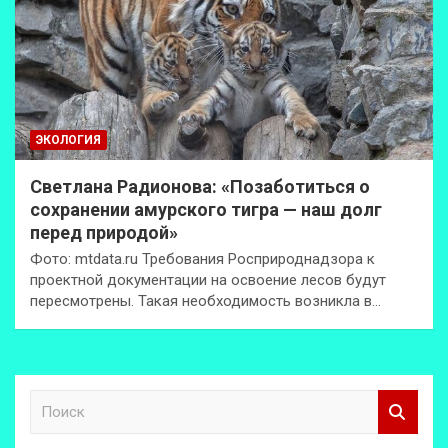
ЭКОЛОГИЯ
Светлана Радионова: «Позаботиться о
сохранении амурского тигра — наш долг
перед природой»
Фото: mtdata.ru Требования Росприроднадзора к
проектной документации на освоение лесов будут
пересмотрены. Такая необходимость возникла в…
П
о
и