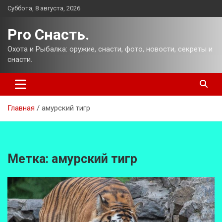
Перейти
Суббота, 8 августа, 2026
к
содержимому
Pro Снасть.
Охота и Рыбалка: оружие, снасти, фото, новости, секреты и
снасти.
Главная
амурский тигр
Метка:
амурский тигр