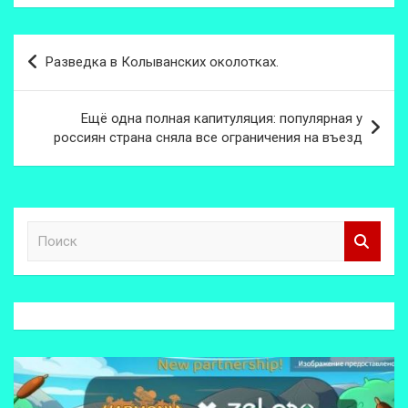
Навигация
Разведка в Колыванских околотках.
по
записям
Ещё одна полная капитуляция: популярная у
россиян страна сняла все ограничения на въезд
П
о
и
с
к