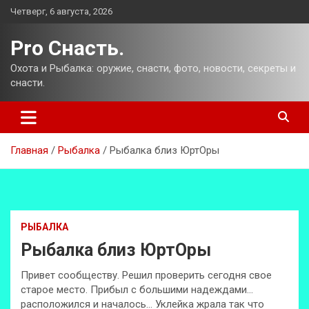
Перейти
Четверг, 6 августа, 2026
к
содержимому
Pro Снасть.
Охота и Рыбалка: оружие, снасти, фото, новости, секреты и
снасти.
Главная
Рыбалка
Рыбалка близ ЮртОры
РЫБАЛКА
Рыбалка близ ЮртОры
Привет сообществу. Решил проверить сегодня свое
старое место. Прибыл с большими надеждами…
расположился и началось… Уклейка жрала так что