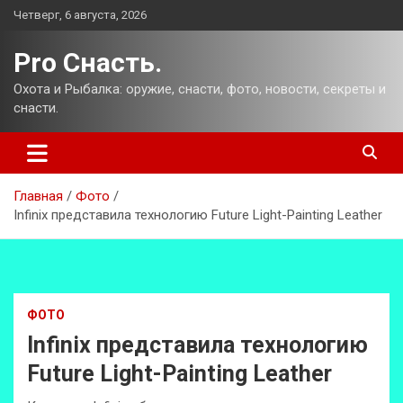
Перейти
Четверг, 6 августа, 2026
к
содержимому
Pro Снасть.
Охота и Рыбалка: оружие, снасти, фото, новости, секреты и
снасти.
Главная
Фото
Infinix представила технологию Future Light-Painting Leather
ФОТО
Infinix представила технологию
Future Light-Painting Leather