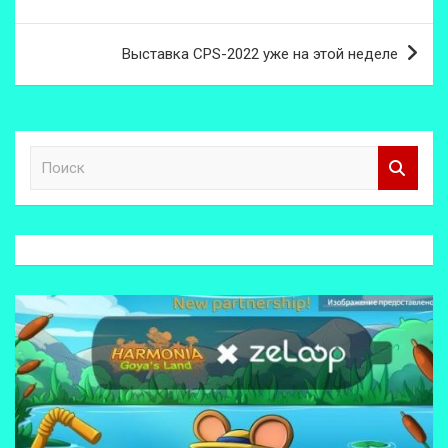
записям
Выставка CPS-2022 уже на этой неделе
П
о
и
с
к